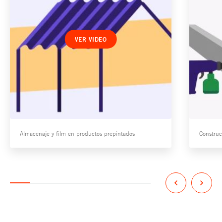
VER VIDEO
Almacenaje y film en productos prepintados
Construc