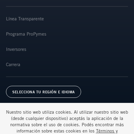
Línea Transparente
Programa ProPymes
Inversores
Carrera
SELECCIONA TU REGIÓN E IDIOMA
Nuestro sitio web utiliza cookies. Al utilizar nuestro sitio web
(desde cualquier dispositivo) aceptás la aplicación de la
normativa sobre el uso de cookies. Podés encontrar más
información sobre estas cookies en los
Términos y
Términos y condiciones
Preguntas frecuentes