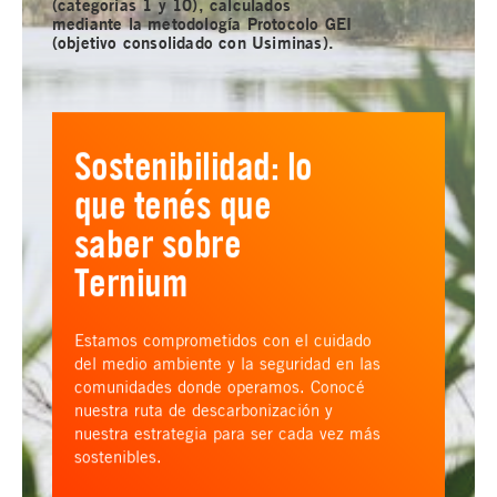
(categorías 1 y 10), calculados
mediante la metodología Protocolo GEI
(objetivo consolidado con Usiminas).
Sostenibilidad: lo
que tenés que
saber sobre
Ternium
Estamos comprometidos con el cuidado
del medio ambiente y la seguridad en las
comunidades donde operamos. Conocé
nuestra ruta de descarbonización y
nuestra estrategia para ser cada vez más
sostenibles.