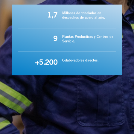
1,7
Millones de toneladas en
despachos de acero al año.
9
Plantas Productivas y Centros de
Servicio.
+5.200
Colaboradores directos.