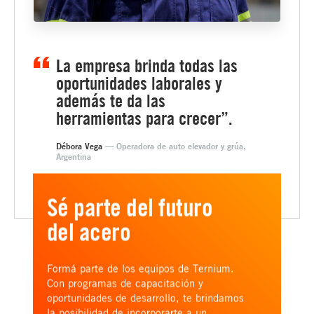
La empresa brinda todas las
oportunidades laborales y
además te da las
herramientas para crecer”.
Débora Vega
— Operadora de auto elevador y grúa,
Argentina
Sé parte del futuro
del acero
Formá parte de los equipos de Ternium.
Con programas de capacitación y
oportunidades de desarrollo, te brindamos
la posibilidad de incorporarte a un