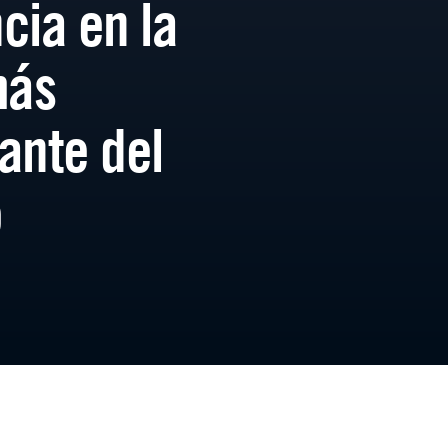
cia en la
más
ante del
o