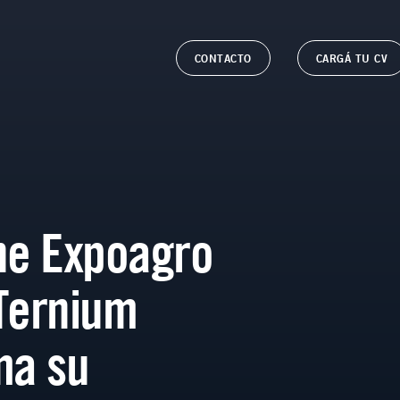
CONTACTO
CARGÁ TU CV
ne Expoagro
Ternium
ma su