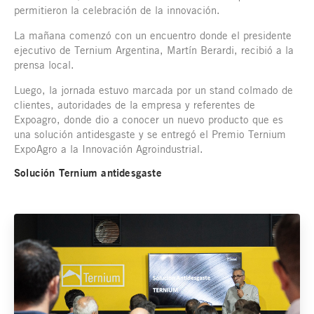
permitieron la celebración de la innovación.
La mañana comenzó con un encuentro donde el presidente
ejecutivo de Ternium Argentina, Martín Berardi, recibió a la
prensa local.
Luego, la jornada estuvo marcada por un stand colmado de
clientes, autoridades de la empresa y referentes de
Expoagro, donde dio a conocer un nuevo producto que es
una solución antidesgaste y se entregó el Premio Ternium
ExpoAgro a la Innovación Agroindustrial.
Solución Ternium antidesgaste