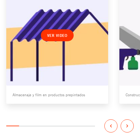
VER VIDEO
Almacenaje y film en productos prepintados
Construc