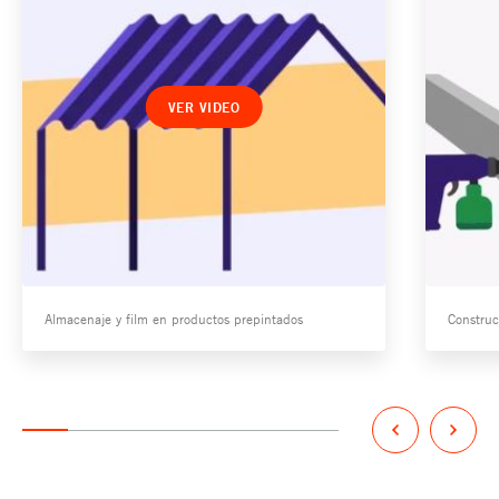
VER VIDEO
Almacenaje y film en productos prepintados
Construc