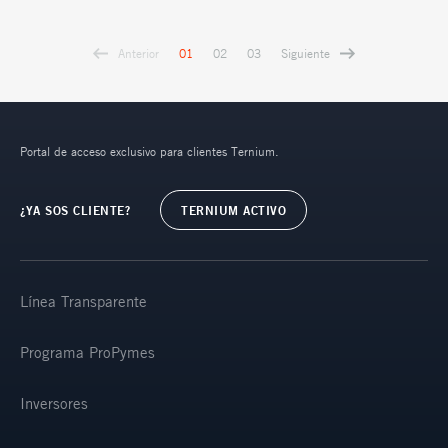
Anterior
Siguiente
01
02
03
Portal de acceso exclusivo para clientes Ternium.
¿YA SOS CLIENTE?
TERNIUM ACTIVO
Línea Transparente
Programa ProPymes
Inversores