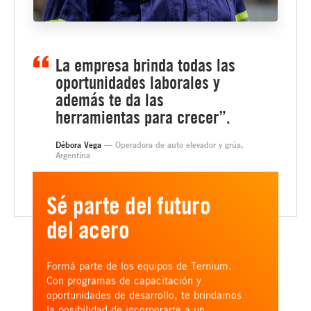
La empresa brinda todas las
oportunidades laborales y
además te da las
herramientas para crecer”.
Débora Vega
— Operadora de auto elevador y grúa,
Argentina
Sé parte del futuro
del acero
Formá parte de los equipos de Ternium.
Con programas de capacitación y
oportunidades de desarrollo, te brindamos
la posibilidad de incorporarte a un