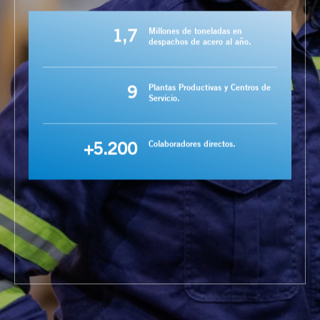
1,7
Millones de toneladas en
despachos de acero al año.
9
Plantas Productivas y Centros de
Servicio.
+5.200
Colaboradores directos.