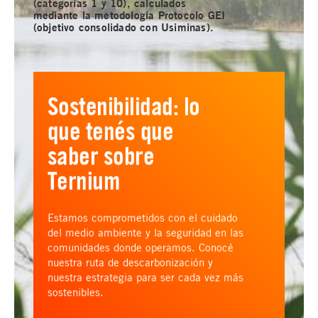
(categorías 1 y 10), calculados
mediante la metodología Protocolo GEI
(objetivo consolidado con Usiminas).
Sostenibilidad: lo
que tenés que
saber sobre
Ternium
Estamos comprometidos con el cuidado
del medio ambiente y la seguridad en las
comunidades donde operamos. Conocé
nuestra ruta de descarbonización y
nuestra estrategia para ser cada vez más
sostenibles.