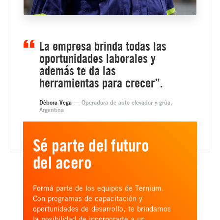
La empresa brinda todas las
oportunidades laborales y
además te da las
herramientas para crecer”.
Débora Vega
— Operadora de auto elevador y grúa,
Argentina
Sé parte del futuro
del acero
Formá parte de los equipos de Ternium.
Con programas de capacitación y
oportunidades de desarrollo, te brindamos
la posibilidad de incorporarte a un