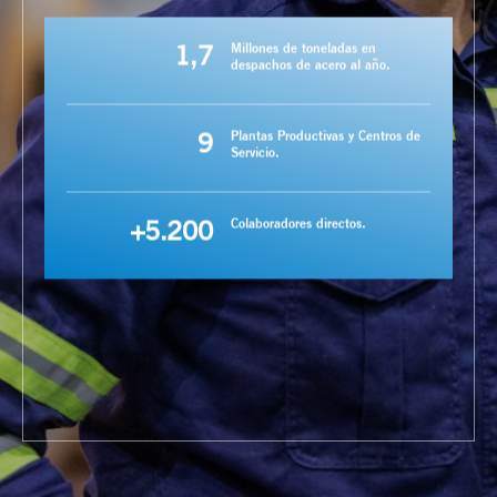
1,7
Millones de toneladas en
despachos de acero al año.
9
Plantas Productivas y Centros de
Servicio.
+5.200
Colaboradores directos.