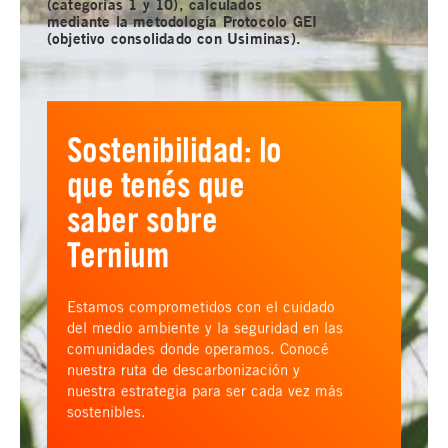
(categorías 1 y 10), calculados
mediante la metodología Protocolo GEI
(objetivo consolidado con Usiminas).
Sostenibilidad: lo
que tenés que
saber sobre
Ternium
Estamos comprometidos con el cuidado
del medio ambiente y la seguridad en las
comunidades donde operamos. Conocé
nuestra ruta de descarbonización y
nuestra estrategia para ser cada vez más
sostenibles.