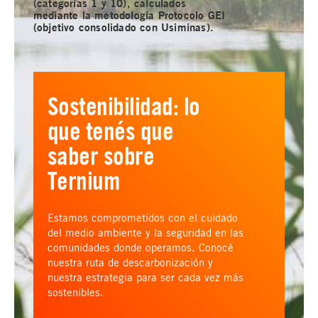
(categorías 1 y 10), calculados
mediante la metodología Protocolo GEI
(objetivo consolidado con Usiminas).
Sostenibilidad: lo
que tenés que
saber sobre
Ternium
Estamos comprometidos con el cuidado
del medio ambiente y la seguridad en las
comunidades donde operamos. Conocé
nuestra ruta de descarbonización y
nuestra estrategia para ser cada vez más
sostenibles.