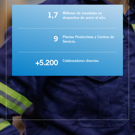
1,7
Millones de toneladas en
despachos de acero al año.
9
Plantas Productivas y Centros de
Servicio.
+5.200
Colaboradores directos.