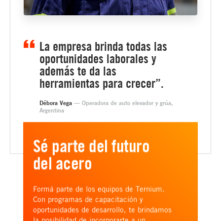
La empresa brinda todas las
oportunidades laborales y
además te da las
herramientas para crecer”.
Débora Vega
— Operadora de auto elevador y grúa,
Argentina
Sé parte del futuro
del acero
Formá parte de los equipos de Ternium.
Con programas de capacitación y
oportunidades de desarrollo, te brindamos
la posibilidad de incorporarte a un