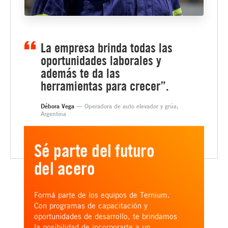
La empresa brinda todas las
oportunidades laborales y
además te da las
herramientas para crecer”.
Débora Vega
— Operadora de auto elevador y grúa,
Argentina
Sé parte del futuro
del acero
Formá parte de los equipos de Ternium.
Con programas de capacitación y
oportunidades de desarrollo, te brindamos
la posibilidad de incorporarte a un