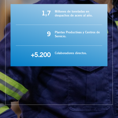
1,7
Millones de toneladas en
despachos de acero al año.
9
Plantas Productivas y Centros de
Servicio.
+5.200
Colaboradores directos.