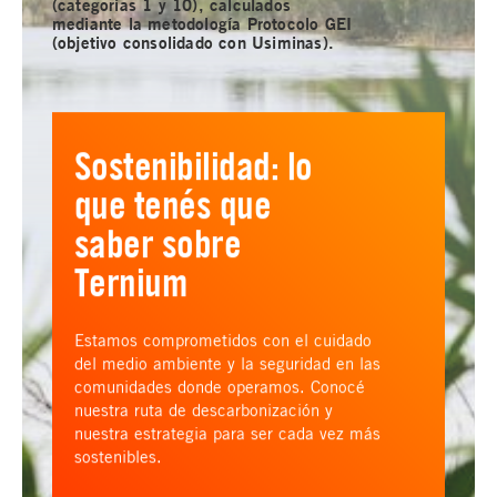
(categorías 1 y 10), calculados
mediante la metodología Protocolo GEI
(objetivo consolidado con Usiminas).
Sostenibilidad: lo
que tenés que
saber sobre
Ternium
Estamos comprometidos con el cuidado
del medio ambiente y la seguridad en las
comunidades donde operamos. Conocé
nuestra ruta de descarbonización y
nuestra estrategia para ser cada vez más
sostenibles.