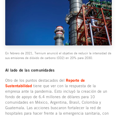
En febrero de 2021, Ternium anunció el objetivo de reducir la intensidad de
sus emisiones de dióxido de carbono (CO2) en 20% para 2030.
Al lado de las comunidades
Otro de los puntos destacados del
Reporte de
Sustentabilidad
tiene que ver con la respuesta de la
empresa ante la pandemia. Esto incluyó la creación de un
fondo de apoyo de 6.4 millones de dólares para 10
comunidades en México, Argentina, Brasil, Colombia y
Guatemala. Las acciones buscaron fortalecer la red de
hospitales para hacer frente a la emergencia sanitaria, con