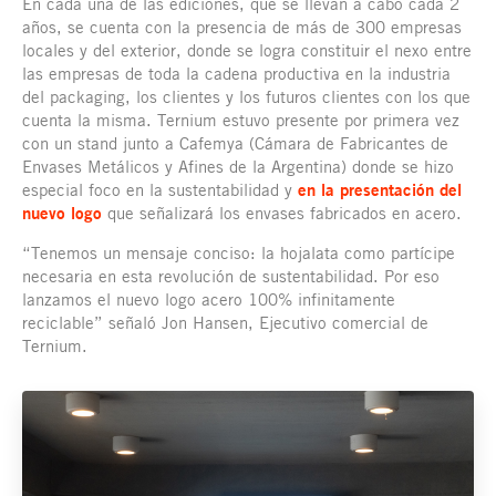
En cada una de las ediciones, que se llevan a cabo cada 2
años, se cuenta con la presencia de más de 300 empresas
locales y del exterior, donde se logra constituir el nexo entre
las empresas de toda la cadena productiva en la industria
del packaging, los clientes y los futuros clientes con los que
cuenta la misma. Ternium estuvo presente por primera vez
con un stand junto a Cafemya (Cámara de Fabricantes de
Envases Metálicos y Afines de la Argentina) donde se hizo
especial foco en la sustentabilidad y
en la presentación del
nuevo logo
que señalizará los envases fabricados en acero.
“Tenemos un mensaje conciso: la hojalata como partícipe
necesaria en esta revolución de sustentabilidad. Por eso
lanzamos el nuevo logo acero 100% infinitamente
reciclable” señaló Jon Hansen, Ejecutivo comercial de
Ternium.