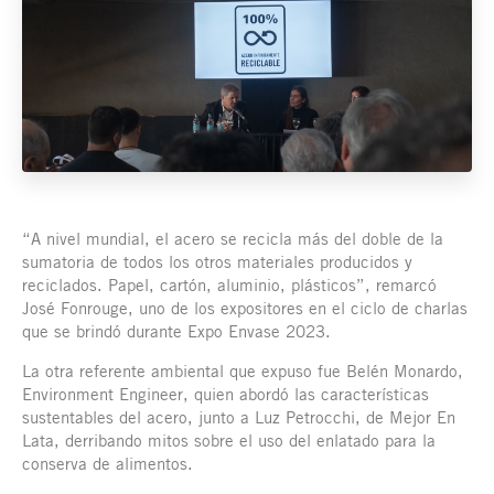
“A nivel mundial, el acero se recicla más del doble de la
sumatoria de todos los otros materiales producidos y
reciclados. Papel, cartón, aluminio, plásticos”, remarcó
José Fonrouge, uno de los expositores en el ciclo de charlas
que se brindó durante Expo Envase 2023.
La otra referente ambiental que expuso fue Belén Monardo,
Environment Engineer, quien abordó las características
sustentables del acero, junto a Luz Petrocchi, de Mejor En
Lata, derribando mitos sobre el uso del enlatado para la
conserva de alimentos.