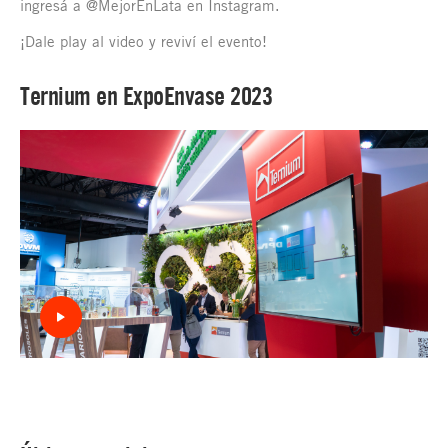
ingresá a @MejorEnLata en Instagram.
¡Dale play al video y reviví el evento!
Ternium en ExpoEnvase 2023