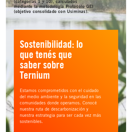
(categorías 1 y 10), calculados
mediante la metodología Protocolo GEI
(objetivo consolidado con Usiminas).
Sostenibilidad: lo
que tenés que
saber sobre
Ternium
Estamos comprometidos con el cuidado
del medio ambiente y la seguridad en las
comunidades donde operamos. Conocé
nuestra ruta de descarbonización y
nuestra estrategia para ser cada vez más
sostenibles.