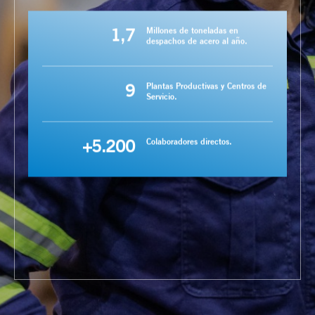
1,7
Millones de toneladas en
despachos de acero al año.
9
Plantas Productivas y Centros de
Servicio.
+5.200
Colaboradores directos.