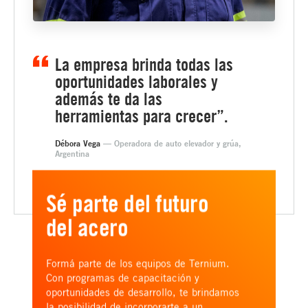
La empresa brinda todas las
oportunidades laborales y
además te da las
herramientas para crecer”.
Débora Vega
— Operadora de auto elevador y grúa,
Argentina
Sé parte del futuro
del acero
Formá parte de los equipos de Ternium.
Con programas de capacitación y
oportunidades de desarrollo, te brindamos
la posibilidad de incorporarte a un