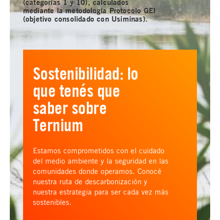
(categorías 1 y 10), calculados
mediante la metodología Protocolo GEI
(objetivo consolidado con Usiminas).
Sostenibilidad: lo
que tenés que
saber sobre
Ternium
Estamos comprometidos con el cuidado
del medio ambiente y la seguridad en las
comunidades donde operamos. Conocé
nuestra ruta de descarbonización y
nuestra estrategia para ser cada vez más
sostenibles.