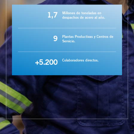
1,7
Millones de toneladas en
despachos de acero al año.
9
Plantas Productivas y Centros de
Servicio.
+5.200
Colaboradores directos.