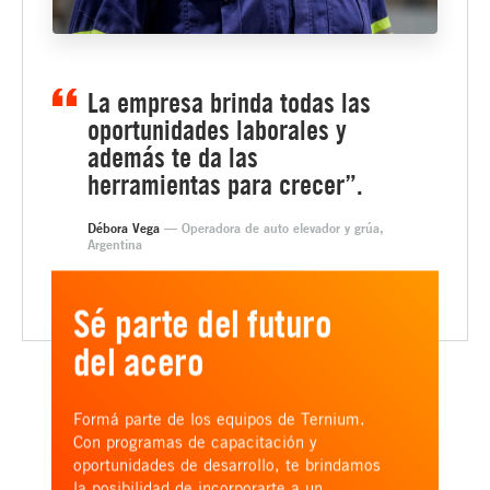
La empresa brinda todas las
oportunidades laborales y
además te da las
herramientas para crecer”.
Débora Vega
— Operadora de auto elevador y grúa,
Argentina
Sé parte del futuro
del acero
Formá parte de los equipos de Ternium.
Con programas de capacitación y
oportunidades de desarrollo, te brindamos
la posibilidad de incorporarte a un