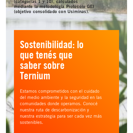
(categorías 1 y 10), calculados
mediante la metodología Protocolo GEI
(objetivo consolidado con Usiminas).
Sostenibilidad: lo
que tenés que
saber sobre
Ternium
Estamos comprometidos con el cuidado
del medio ambiente y la seguridad en las
comunidades donde operamos. Conocé
nuestra ruta de descarbonización y
nuestra estrategia para ser cada vez más
sostenibles.