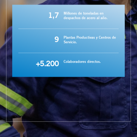
1,7
Millones de toneladas en
despachos de acero al año.
9
Plantas Productivas y Centros de
Servicio.
+5.200
Colaboradores directos.