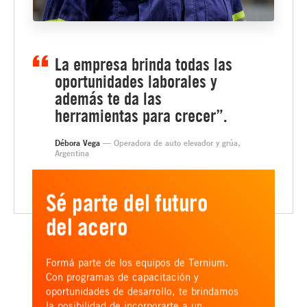
La empresa brinda todas las
oportunidades laborales y
además te da las
herramientas para crecer”.
Débora Vega
— Operadora de auto elevador y grúa,
Argentina
Sé parte del futuro
del acero
Formá parte de los equipos de Ternium.
Con programas de capacitación y
oportunidades de desarrollo, te brindamos
la posibilidad de incorporarte a un