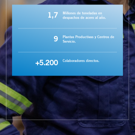
1,7
Millones de toneladas en
despachos de acero al año.
9
Plantas Productivas y Centros de
Servicio.
+5.200
Colaboradores directos.