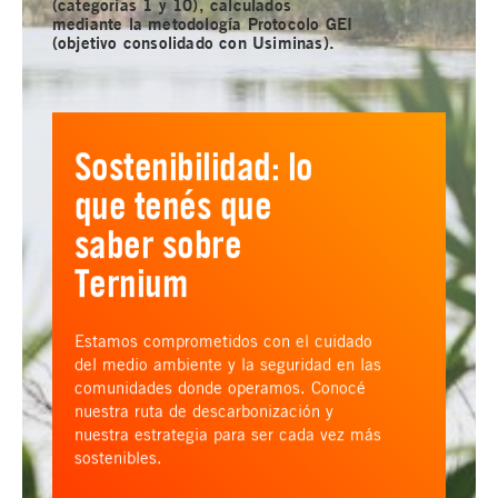
(categorías 1 y 10), calculados
mediante la metodología Protocolo GEI
(objetivo consolidado con Usiminas).
Sostenibilidad: lo
que tenés que
saber sobre
Ternium
Estamos comprometidos con el cuidado
del medio ambiente y la seguridad en las
comunidades donde operamos. Conocé
nuestra ruta de descarbonización y
nuestra estrategia para ser cada vez más
sostenibles.