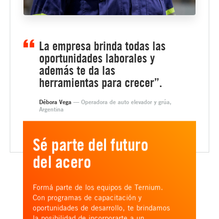
La empresa brinda todas las
oportunidades laborales y
además te da las
herramientas para crecer”.
Débora Vega
— Operadora de auto elevador y grúa,
Argentina
Sé parte del futuro
del acero
Formá parte de los equipos de Ternium.
Con programas de capacitación y
oportunidades de desarrollo, te brindamos
la posibilidad de incorporarte a un