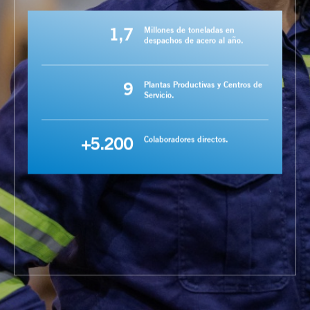
1,7
Millones de toneladas en
despachos de acero al año.
9
Plantas Productivas y Centros de
Servicio.
+5.200
Colaboradores directos.