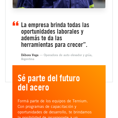
La empresa brinda todas las
oportunidades laborales y
además te da las
herramientas para crecer”.
Débora Vega
— Operadora de auto elevador y grúa,
Argentina
Sé parte del futuro
del acero
Formá parte de los equipos de Ternium.
Con programas de capacitación y
oportunidades de desarrollo, te brindamos
la posibilidad de incorporarte a un