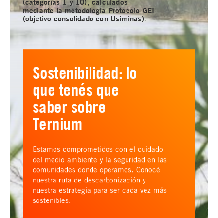
(categorías 1 y 10), calculados
mediante la metodología Protocolo GEI
(objetivo consolidado con Usiminas).
Sostenibilidad: lo
que tenés que
saber sobre
Ternium
Estamos comprometidos con el cuidado
del medio ambiente y la seguridad en las
comunidades donde operamos. Conocé
nuestra ruta de descarbonización y
nuestra estrategia para ser cada vez más
sostenibles.